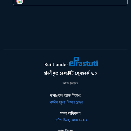
মাননীকৃত ৱেবছাইট ফ্ৰেমৱৰ্ক ২.০
অসম চৰকাৰ
ৰূপাঙ্কণ আৰু বিকাশ:
ৰাষ্ট্ৰীয় সূচনা বিজ্ঞান কেন্দ্ৰ
সমল অধিকৰণ
নগাঁও জিলা, অসম চৰকাৰ