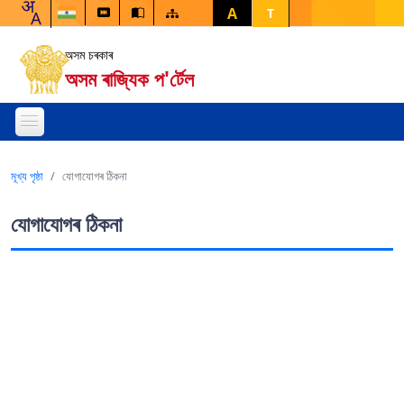
A
T
অসম চৰকাৰ
অসম ৰাজ্যিক প'ৰ্টেল
মূখ্য পৃষ্ঠা
যোগাযোগৰ ঠিকনা
যোগাযোগৰ ঠিকনা