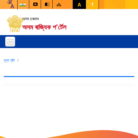
A
T
অসম চৰকাৰ
অসম ৰাজ্যিক প'ৰ্টেল
মূখ্য পৃষ্ঠা