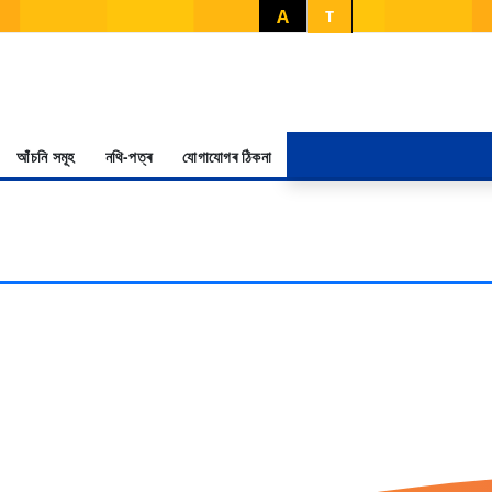
A
T
আঁচনি সমূহ
নথি-পত্ৰ
যোগাযোগৰ ঠিকনা