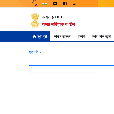
অসম চৰকাৰ
অসম ৰাজ্যিক প'ৰ্টেল
মূখ্যপৃষ্ঠা
আমাৰ সবিশেষ
বিভাগ
তথ্য আৰু সূচনা
মূখ্য পৃষ্ঠা