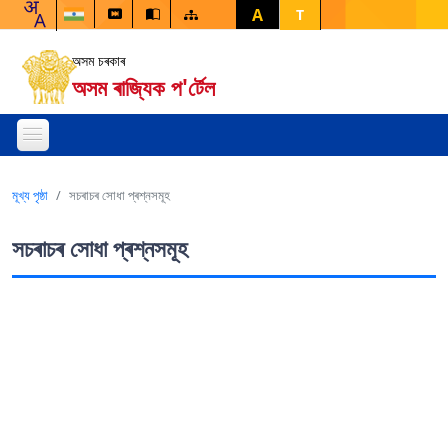
A
T
অসম চৰকাৰ
অসম ৰাজ্যিক প'ৰ্টেল
মূখ্য পৃষ্ঠা
সচৰাচৰ সোধা প্ৰশ্নসমূহ
সচৰাচৰ সোধা প্ৰশ্নসমূহ